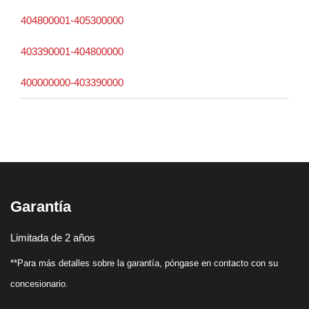
404800001-405300000
403390001-404800000
400000000-403390000
Garantía
Limitada de 2 años
**Para más detalles sobre la garantía, póngase en contacto con su
concesionario.