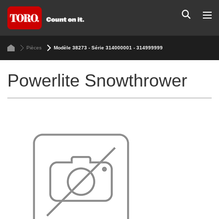
Pièces
Modèle 38273 - Série 314000001 - 314999999
Powerlite Snowthrower