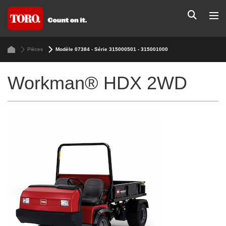
Pièces
Modèle 07384 - Série 315000501 - 315001000
Workman® HDX 2WD