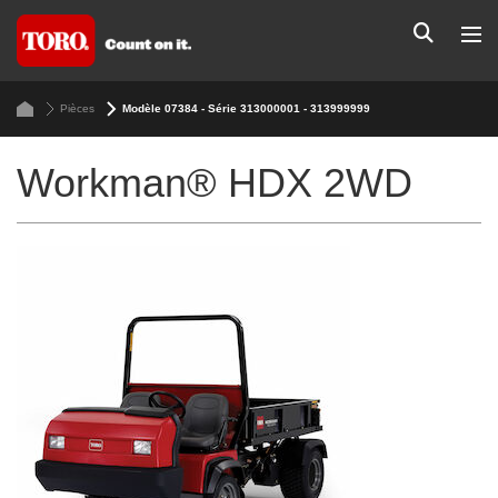
Pièces
Modèle 07384 - Série 313000001 - 313999999
Workman® HDX 2WD