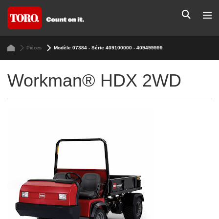
Pièces
Modèle 07384 - Série 409100000 - 409499999
Workman® HDX 2WD