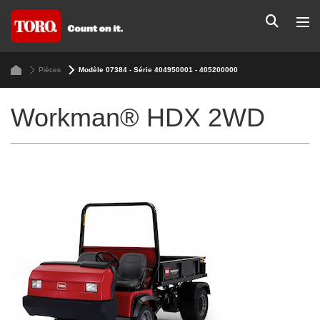
Pièces
Modèle 07384 - Série 404950001 - 405200000
Workman® HDX 2WD