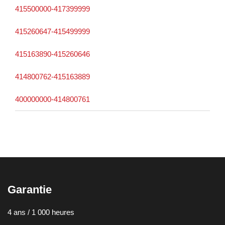
415500000-417399999
415260647-415499999
415163890-415260646
414800762-415163889
400000000-414800761
Garantie
4 ans / 1 000 heures