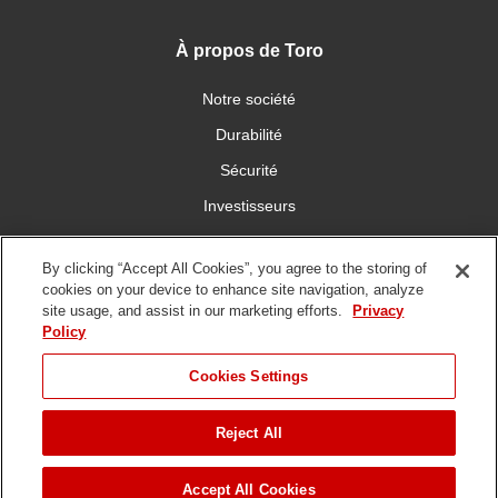
À propos de Toro
Notre société
Durabilité
Sécurité
Investisseurs
Carrières
By clicking “Accept All Cookies”, you agree to the storing of
cookies on your device to enhance site navigation, analyze
Communiquez avec nous
site usage, and assist in our marketing efforts.
Privacy
Policy
Cookies Settings
Reject All
Conditions
Politique de
Politique en matière de
d'utilisation
confidentialité
Copyright/DMCA
PASSER À
Droit d©
2026 The Toro Company. Tous droits réservés.
Accept All Cookies