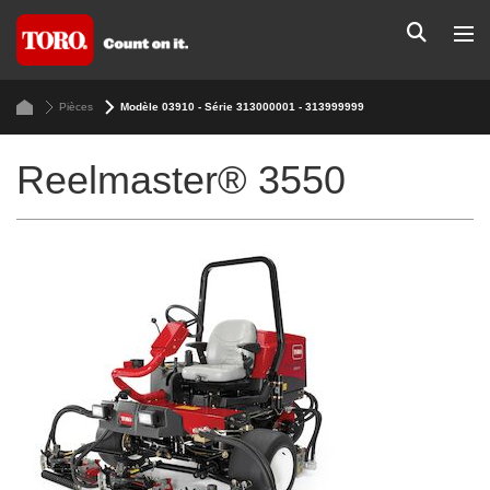
Pièces
Modèle 03910 - Série 313000001 - 313999999
Reelmaster® 3550