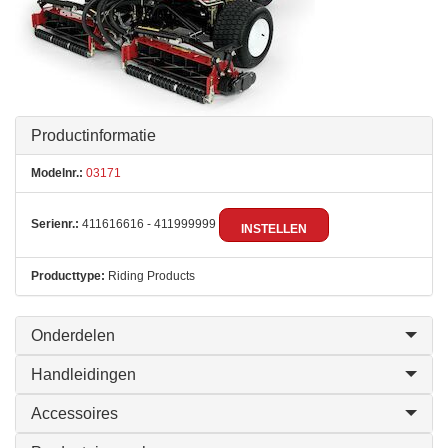
Productinformatie
Modelnr.:
03171
Serienr.:
411616616 - 411999999
INSTELLEN
Producttype:
Riding Products
Onderdelen
Handleidingen
Accessoires