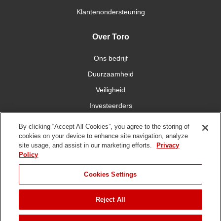
Klantenondersteuning
Over Toro
Ons bedrijf
Duurzaamheid
Veiligheid
Investeerders
Carrières
By clicking “Accept All Cookies”, you agree to the storing of
cookies on your device to enhance site navigation, analyze
site usage, and assist in our marketing efforts.
Privacy
Maak contact met ons
Policy
Cookies Settings
Reject All
Gebruiksvoorwaarden
Privacybeleid
DMCA/Copyrightbeleid