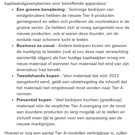
kapitaaluitgavenplannen voor betreffende apparatuur:
Een groene benadering
- Sommige bedrijven van
eindgebruikers hebben de nieuwe Tier 4-producten
geïntegreerd en willen zich profileren als voortrekkers in de
groene sector. Ze hebben zich al vroeg aangemeld voor de
nieuwe producten, ook al waren deze duurder, om de
evolutie naar schonere lucht te leiden.
Business as usual
- Andere bedrijven kozen om gewoon
de marktprijs te betalen (ook al zou deze naar verwachting
aanzienlijk stijgen) als hun huidige kapitaalplan vroeg om
nieuw materiaal of wanneer hun materiaal het eind van zijn
levensduur had bereikt.
Tweedehands kopen
- Voor materiaal dat vóór 2013
aangekocht werd, geldt een uitstelregeling die inhoudt dat
het materiaal niet omgebouwd moet worden naar Tier 4-
normen.
Preventief kopen
- Veel bedrijven kochten (goedkoop)
materiaal vóór de verplichte Tier 4-overgang om de nood
aan duurdere producten zo lang mogelijk uit te stellen en
zichzelf meer tijd te geven voor een aanpassing aan de
nieuwe marktprijzen.
Hoewel er nog een aantal Tier 4i-modellen verkrijgbaar is, zullen