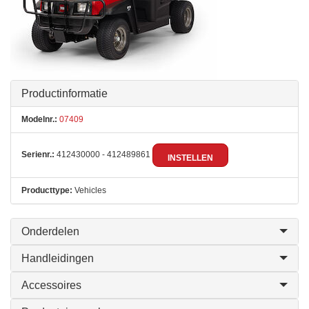
Productinformatie
Modelnr.:
07409
Serienr.:
412430000 - 412489861
INSTELLEN
Producttype:
Vehicles
Onderdelen
Handleidingen
Accessoires