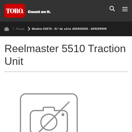
Peças
Modelo 03676 - N.º de série 406900000 - 409299999
Reelmaster 5510 Traction
Unit