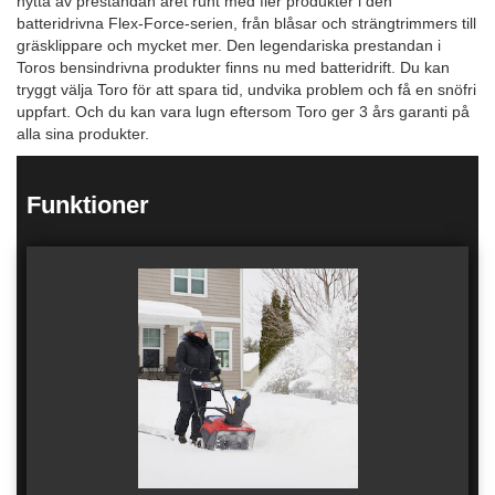
nytta av prestandan året runt med fler produkter i den
batteridrivna Flex-Force-serien, från blåsar och strängtrimmers till
gräsklippare och mycket mer. Den legendariska prestandan i
Toros bensindrivna produkter finns nu med batteridrift. Du kan
tryggt välja Toro för att spara tid, undvika problem och få en snöfri
uppfart. Och du kan vara lugn eftersom Toro ger 3 års garanti på
alla sina produkter.
Funktioner