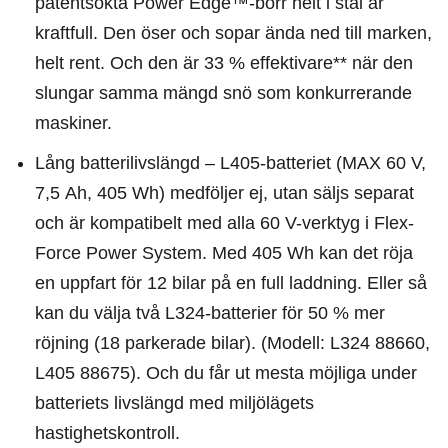
patentsökta Power Edge™-borr helt i stål är
kraftfull. Den öser och sopar ända ned till marken,
helt rent. Och den är 33 % effektivare** när den
slungar samma mängd snö som konkurrerande
maskiner.
Lång batterilivslängd – L405-batteriet (MAX 60 V,
7,5 Ah, 405 Wh) medföljer ej, utan säljs separat
och är kompatibelt med alla 60 V-verktyg i Flex-
Force Power System. Med 405 Wh kan det röja
en uppfart för 12 bilar på en full laddning. Eller så
kan du välja två L324-batterier för 50 % mer
röjning (18 parkerade bilar). (Modell: L324 88660,
L405 88675). Och du får ut mesta möjliga under
batteriets livslängd med miljölägets
hastighetskontroll.