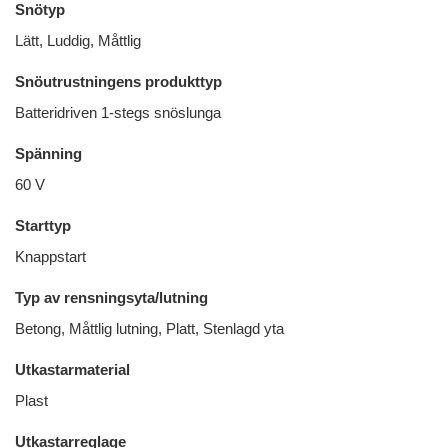
Snötyp
Lätt, Luddig, Måttlig
Snöutrustningens produkttyp
Batteridriven 1-stegs snöslunga
Spänning
60 V
Starttyp
Knappstart
Typ av rensningsyta/lutning
Betong, Måttlig lutning, Platt, Stenlagd yta
Utkastarmaterial
Plast
Utkastarreglage