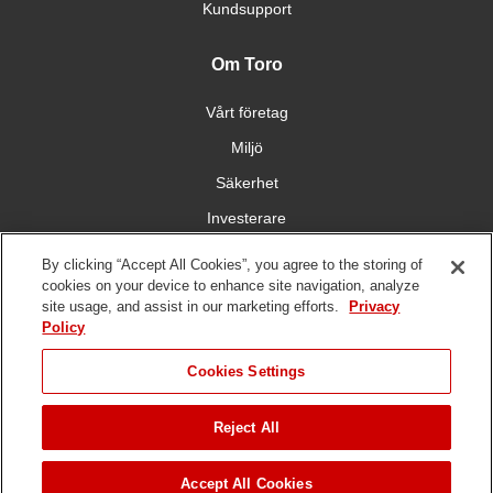
Kundsupport
Om Toro
Vårt företag
Miljö
Säkerhet
Investerare
Karriärmöjligheter
By clicking “Accept All Cookies”, you agree to the storing of
cookies on your device to enhance site navigation, analyze
site usage, and assist in our marketing efforts.
Privacy
Få kontakt med oss
Policy
Cookies Settings
Reject All
Användarvillkor
Integritetspolicy
DMCA/copyrightpolicy
GÅ TILL
Upphovsrätt ©
2026 The Toro Company. Alla rättigheter reserverade.
Accept All Cookies