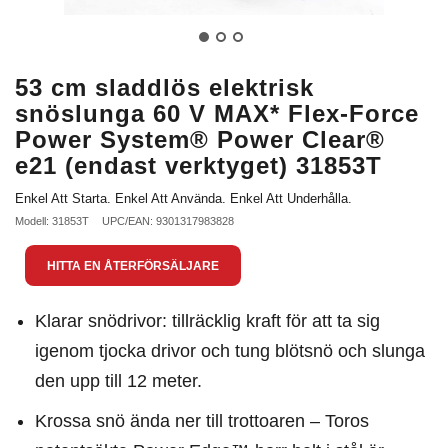
53 cm sladdlös elektrisk
snöslunga 60 V MAX* Flex-Force
Power System® Power Clear®
e21 (endast verktyget) 31853T
Enkel Att Starta. Enkel Att Använda. Enkel Att Underhålla.
Modell: 31853T
UPC/EAN: 9301317983828
HITTA EN ÅTERFÖRSÄLJARE
Klarar snödrivor: tillräcklig kraft för att ta sig
igenom tjocka drivor och tung blötsnö och slunga
den upp till 12 meter.
Krossa snö ända ner till trottoaren – Toros