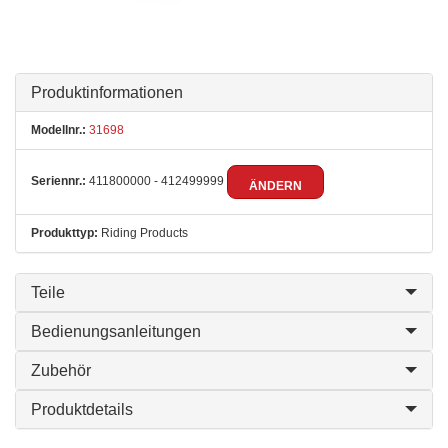
Produktinformationen
Modellnr.:
31698
Seriennr.:
411800000 - 412499999
ÄNDERN
Produkttyp:
Riding Products
Teile
Bedienungsanleitungen
Zubehör
Produktdetails