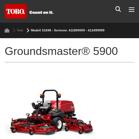
Teile
Modell 31698 - Seriennr. 411800000 - 412499999
Groundsmaster® 5900