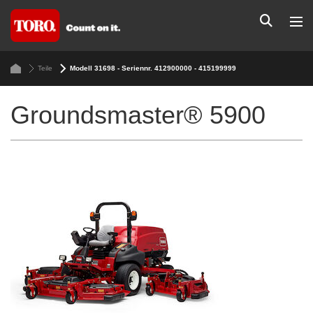
Teile
Modell 31698 - Seriennr. 412900000 - 415199999
Groundsmaster® 5900