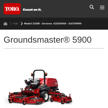
Teile
Modell 31698 - Seriennr. 415200000 - 416799999
Groundsmaster® 5900