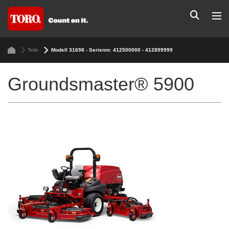
Teile
Modell 31698 - Seriennr. 412500000 - 412899999
Groundsmaster® 5900