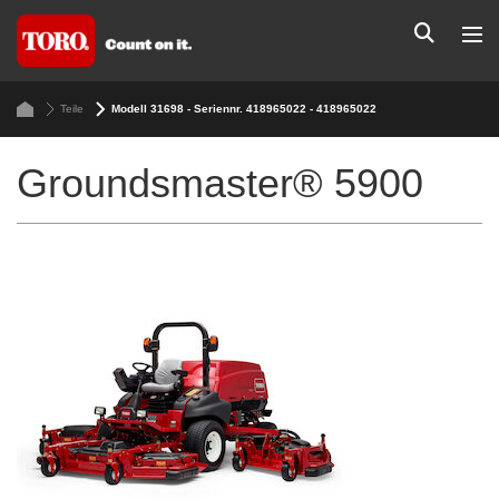
Teile
Modell 31698 - Seriennr. 418965022 - 418965022
Groundsmaster® 5900