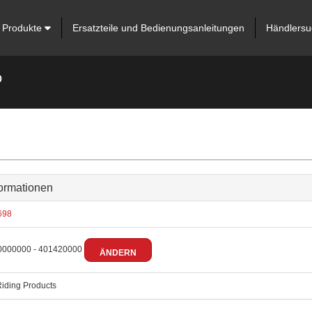
Produkte
Ersatzteile und Bedienungsanleitungen
Händlersu
0
ormationen
698
000000 - 401420000
ÄNDERN
iding Products