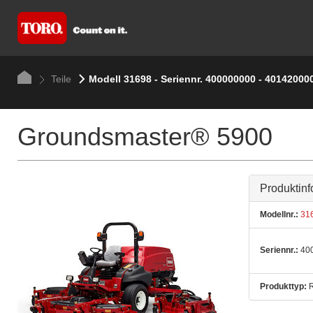
Teile
Modell 31698 - Seriennr. 400000000 - 40142000
Groundsmaster® 5900
Produktinf
Modellnr.:
31
Seriennr.:
400
Produkttyp:
R