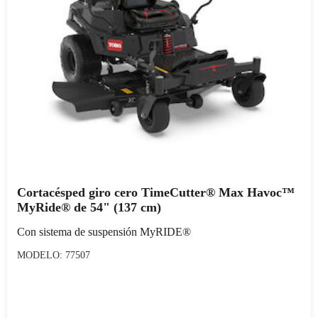
Cortacésped giro cero TimeCutter® Max Havoc™
MyRide® de 54" (137 cm)
Con sistema de suspensión MyRIDE®
MODELO: 77507