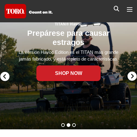
TITAN® Havoc
Prepárese para causar
estragos
La versión Havoc Edition es el TITAN más grande
jamás fabricado, y está repleto de características.
SHOP NOW