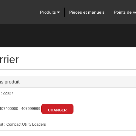
Produits
Pièces et manuels
Points de v
rier
ns produit
:
22327
407400000 - 407999999
CHANGER
it :
Compact Utility Loaders