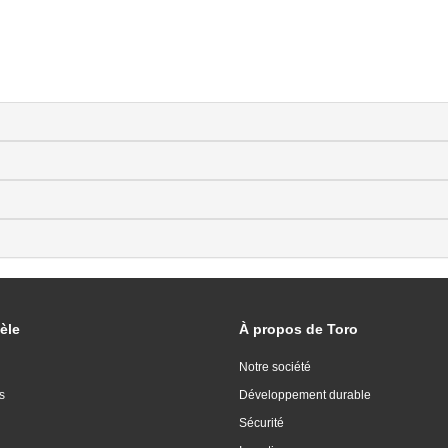
èle
À propos de Toro
Notre société
s
Développement durable
Sécurité