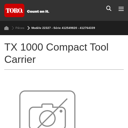
Pièces
Modèle 22327 - Série 412549820 - 412764339
TX 1000 Compact Tool
Carrier