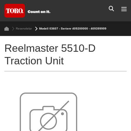
Reservdelar
Modell 03607 - Serienr 409200000 - 409399999
Reelmaster 5510-D
Traction Unit