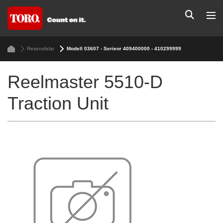
Reservdelar
Modell 03607 - Serienr 409400000 - 410299999
Reelmaster 5510-D
Traction Unit