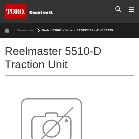
Reservdelar
Modell 03607 - Serienr 412693586 - 414999999
Reelmaster 5510-D
Traction Unit