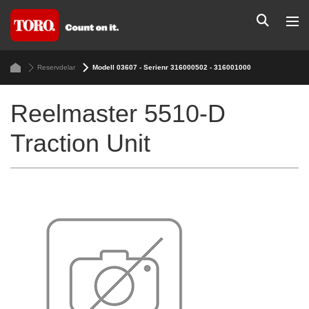
Reservdelar
Modell 03607 - Serienr 316000502 - 316001000
Reelmaster 5510-D
Traction Unit