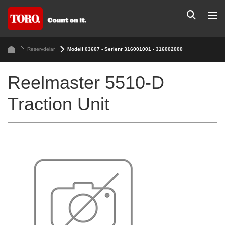
Reservdelar
Modell 03607 - Serienr 316001001 - 316002000
Reelmaster 5510-D
Traction Unit