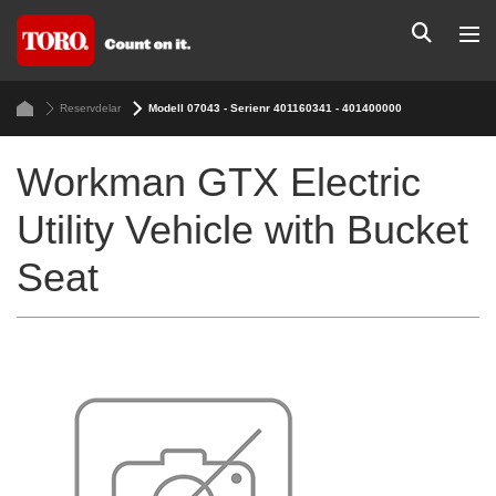
Reservdelar
Modell 07043 - Serienr 401160341 - 401400000
Workman GTX Electric
Utility Vehicle with Bucket
Seat