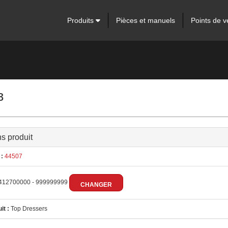
Produits
Pièces et manuels
Points de v
³
ns produit
:
44507
412700000 - 999999999
CHANGER
it :
Top Dressers