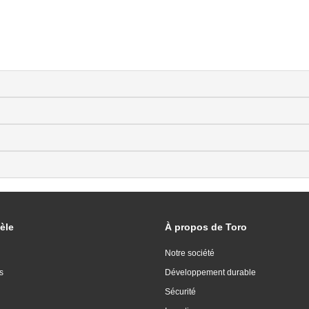
èle
À propos de Toro
Notre société
s
Développement durable
Sécurité