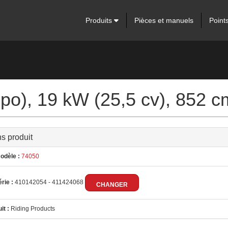
Produits
Pièces et manuels
Point
po), 19 kW (25,5 cv), 852 c
ns produit
odèle :
74050
rie :
410142054 - 411424068
CHANGER
it :
Riding Products