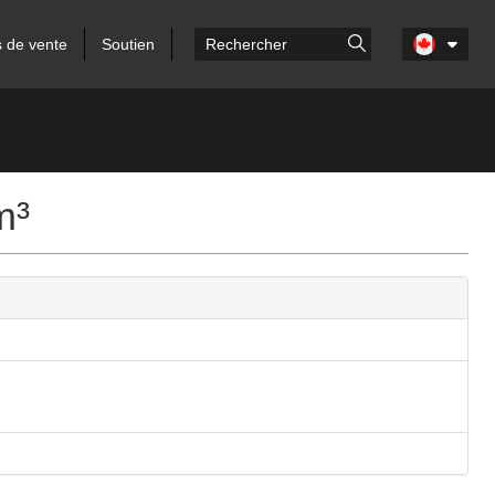
s de vente
Soutien
m³