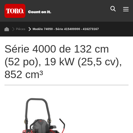
Pièces
Modèle 74050 - Série 415400000 - 416273167
Série 4000 de 132 cm
(52 po), 19 kW (25,5 cv),
852 cm³