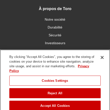
À propos de Toro
Notre société
Durabilité
Sécurité
Investisseurs
Carrières
By clicking “Accept All Cookies”, you agree to the storing of
cookies on your device to enhance site navigation, analyze
Communiquez avec nous
site usage, and assist in our marketing efforts.
Privacy
Policy
Cookies Settings
Reject All
Conditions
Politique de
Politique en matière de
d'utilisation
confidentialité
Copyright/DMCA
Droit d©
2026 The Toro Company. Tous droits réservés.
Accept All Cookies