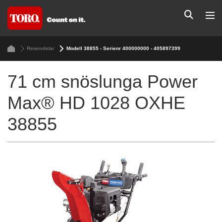
Reservdelar
Modell 38855 - Serienr 400000000 - 405897399
71 cm snöslunga Power
Max® HD 1028 OXHE
38855