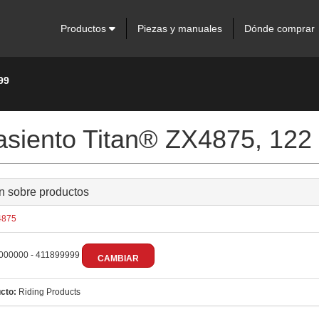
Productos
Piezas y manuales
Dónde comprar
99
 asiento Titan® ZX4875, 122
n sobre productos
875
000000 - 411899999
CAMBIAR
cto:
Riding Products