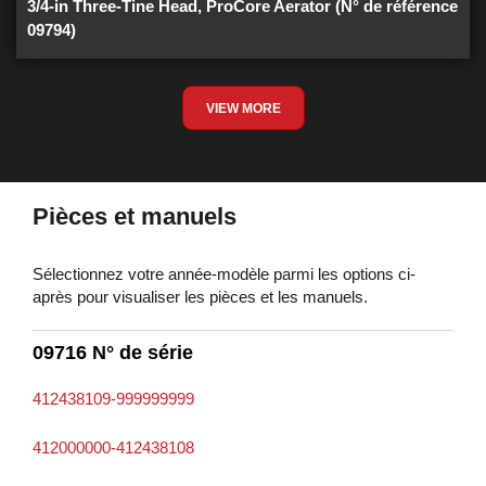
3/4-in Three-Tine Head, ProCore Aerator (N° de référence
09794)
VIEW MORE
Pièces et manuels
Sélectionnez votre année-modèle parmi les options ci-
après pour visualiser les pièces et les manuels.
09716 N° de série
412438109-999999999
412000000-412438108