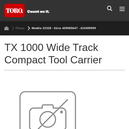
Pièces
Modèle 22328 - Série 409985647 - 410499999
TX 1000 Wide Track
Compact Tool Carrier