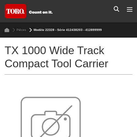
Pièces
Modèle 22328 - Série 412438203 - 412899999
TX 1000 Wide Track
Compact Tool Carrier