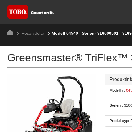
Reservdelar
Modell 04540 - Serienr 316000501 - 316
Greensmaster® TriFlex™
Produktinf
Modellnr:
045
Serienr:
3160
Produkttyp:
R