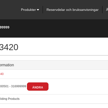
Produkter
Reservdelar och bruksanvisningar
Å
999999
 3420
ormation
40
00501 - 316999999
ÄNDRA
iding Products