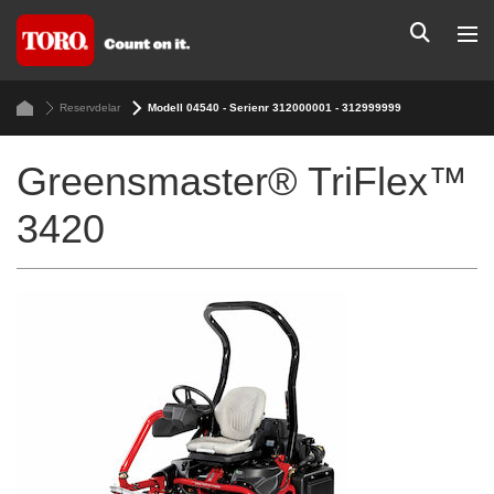
Reservdelar
Modell 04540 - Serienr 312000001 - 312999999
Greensmaster® TriFlex™
3420