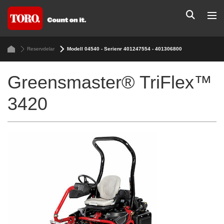
Reservdelar
Modell 04540 - Serienr 401247554 - 401306800
Greensmaster® TriFlex™
3420