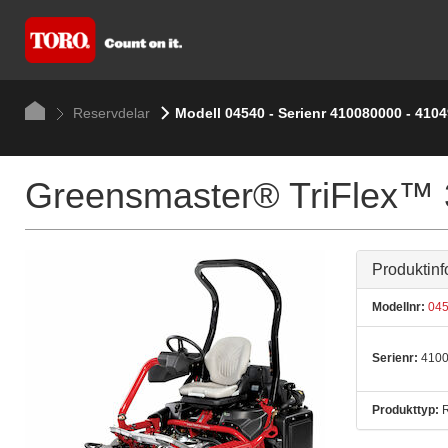
Reservdelar
Modell 04540 - Serienr 410080000 - 410
Greensmaster® TriFlex™
Produktinf
Modellnr:
045
Serienr:
4100
Produkttyp:
R