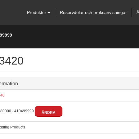
Produkter
Reservdelar och bruksanvisningar
Å
499999
 3420
ormation
40
80000 - 410499999
ÄNDRA
iding Products