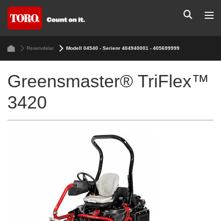
Reservdelar
Modell 04540 - Serienr 404940001 - 405699999
Greensmaster® TriFlex™
3420