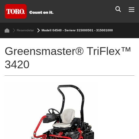
Reservdelar
Modell 04540 - Serienr 315000501 - 315001000
Greensmaster® TriFlex™
3420