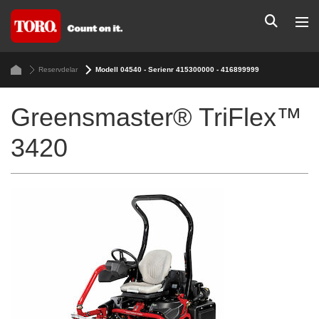
Reservdelar
Modell 04540 - Serienr 415300000 - 416899999
Greensmaster® TriFlex™
3420