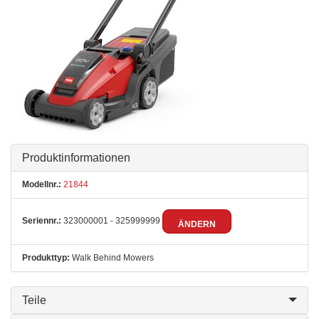
Produktinformationen
Modellnr.:
21844
Seriennr.:
323000001 - 325999999
ÄNDERN
Produkttyp:
Walk Behind Mowers
Teile