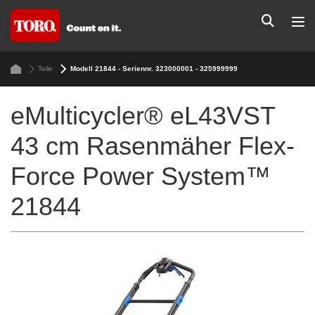
Teile
Modell 21844 - Seriennr. 323000001 - 325999999
eMulticycler® eL43VST
43 cm Rasenmäher Flex-
Force Power System™
21844