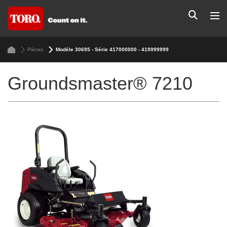
Pièces
Modèle 30695 - Série 417000000 - 419999999
Groundsmaster® 7210