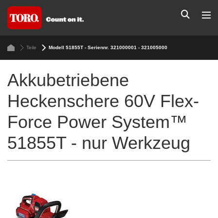
Teile
Modell 51855T - Seriennr. 321000001 - 321005000
Akkubetriebene
Heckenschere 60V Flex-
Force Power System™
51855T - nur Werkzeug