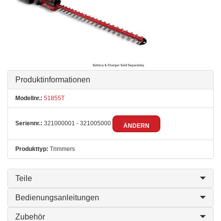
Produktinformationen
Modellnr.:
51855T
Seriennr.:
321000001 - 321005000
ÄNDERN
Produkttyp:
Trimmers
Teile
Bedienungsanleitungen
Zubehör