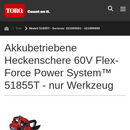
Teile
Modell 51855T - Seriennr. 321005001 - 321999999
Akkubetriebene
Heckenschere 60V Flex-
Force Power System™
51855T - nur Werkzeug