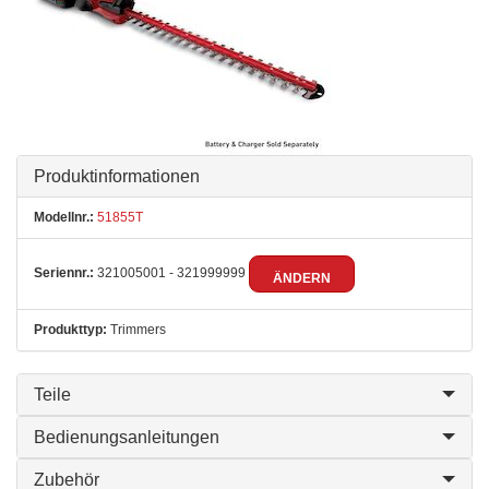
Produktinformationen
Modellnr.:
51855T
Seriennr.:
321005001 - 321999999
ÄNDERN
Produkttyp:
Trimmers
Teile
Bedienungsanleitungen
Zubehör