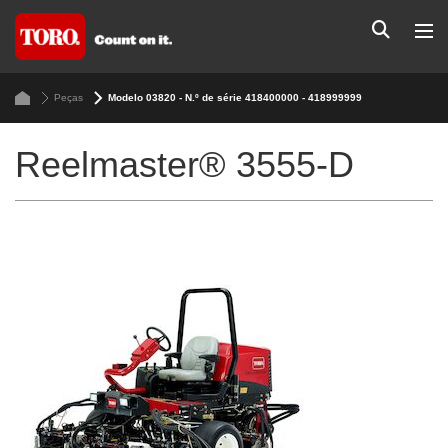
Peças
Modelo 03820 - N.º de série 418400000 - 418999999
Reelmaster® 3555-D