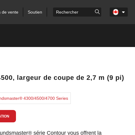
s de vente
Soutien
00, largeur de coupe de 2,7 m (9 pi)
oundsmaster® 4300/4500/4700 Series
TION
ndsmaster® série Contour vous offrent la