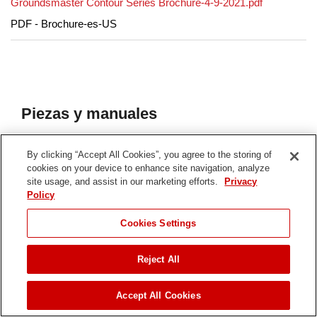
Groundsmaster Contour Series Brochure-4-9-2021.pdf
PDF - Brochure-es-US
Piezas y manuales
Seleccione el año de su modelo entre las opciones
By clicking “Accept All Cookies”, you agree to the storing of
siguientes para ver piezas y manuales.
cookies on your device to enhance site navigation, analyze
site usage, and assist in our marketing efforts.
Privacy
Policy
30885 Nº Serie
Cookies Settings
421117260-999999999
Reject All
421117221-421117259
SALTAR HASTA
421117218-421117220
Accept All Cookies